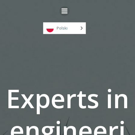
Przejdź
do
treści
Polski
Experts in
engineeri